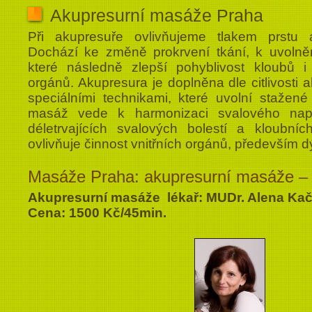
Akupresurní masáže Praha
Při akupresuře ovlivňujeme tlakem prstu 
Dochází ke změně prokrvení tkání, k uvolně
které následně zlepší pohyblivost kloubů i 
orgánů. Akupresura je doplněna dle citlivosti
speciálními technikami, které uvolní stažené
masáž vede k harmonizaci svalového napě
déletrvajících svalových bolestí a kloubníc
ovlivňuje činnost vnitřních orgánů, především d
Masáže Praha: akupresurní masáže – 
Akupresurní masáže lékař: MUDr. Alena Kač
Cena: 1500 Kč/45min.