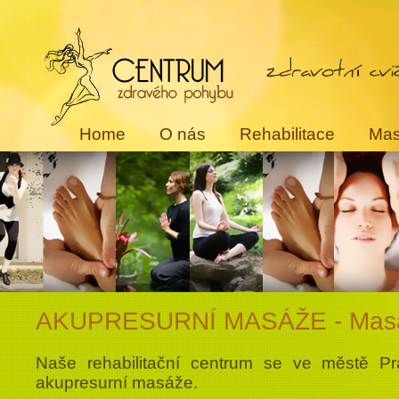
Home
O nás
Rehabilitace
Ma
AKUPRESURNÍ MASÁŽE - Masá
Naše rehabilitační centrum se ve městě P
akupresurní masáže.